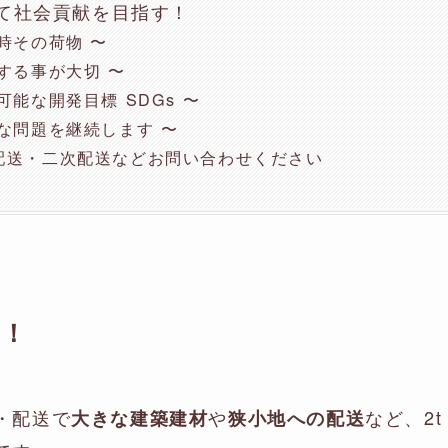
て社会貢献を目指す！
時その荷物 〜
する事が大切 〜
可能な開発目標 SDGs 〜
さな問題を継続します 〜
配送・二次配送などお問い合わせください
す！
・配送で
や
など、2
大きな建築建材
狭小地への配送