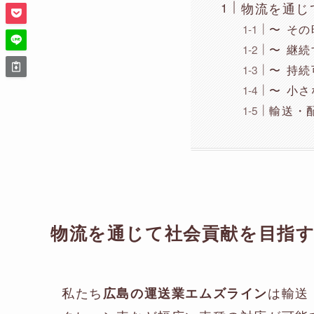
物流を通じ
〜 その
〜 継続
〜 持続
〜 小
輸送・
物流を通じて社会貢献を目指
私たち
は輸送
広島の運送業エムズライン