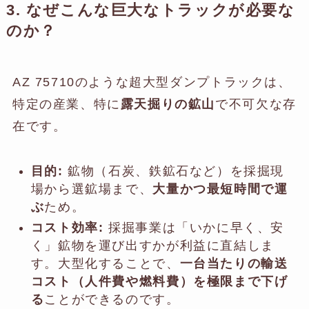
3. なぜこんな巨大なトラックが必要な
のか？
AZ 75710のような超大型ダンプトラックは、
特定の産業、特に
露天掘りの鉱山
で不可欠な存
在です。
目的:
鉱物（石炭、鉄鉱石など）を採掘現
場から選鉱場まで、
大量かつ最短時間で運
ぶ
ため。
コスト効率:
採掘事業は「いかに早く、安
く」鉱物を運び出すかが利益に直結しま
す。大型化することで、
一台当たりの輸送
コスト（人件費や燃料費）を極限まで下げ
る
ことができるのです。